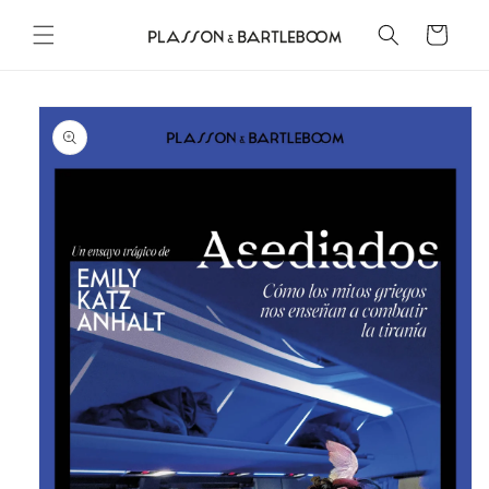
Ir
directamente
Carrito
al contenido
Ir
directamente
a la
información
del producto