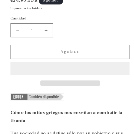
Precio
€24,90 EUR
Agotado
habitual
Impuestos incluidos.
Cantidad
Reducir
Aumentar
cantidad
cantidad
para
para
Asediados
Asediados
Agotado
Cómo los mitos griegos nos enseñan a combatir la
tiranía
Una sociedad no se define sólo por su gobierno o sus