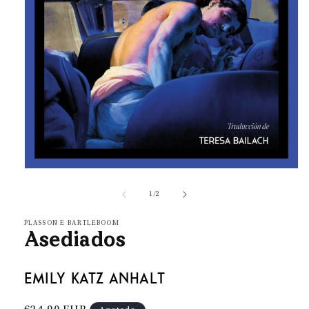
Abrir
elemento
multimedia
de
1
/
2
1
en
una
PLASSON E BARTLEBOOM
ventana
Asediados
modal
Emily Katz Anhalt