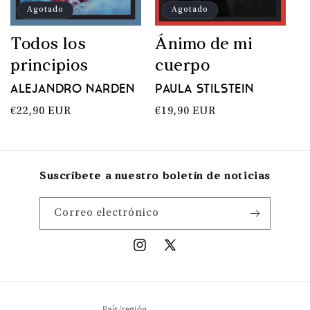
Agotado
Agotado
Todos los
Ánimo de mi
principios
cuerpo
Alejandro Narden
Paula Stilstein
Precio
€22,90 EUR
Precio
€19,90 EUR
habitual
habitual
Suscríbete a nuestro boletín de noticias
Correo electrónico
Instagram
X
(Twitter)
País/región