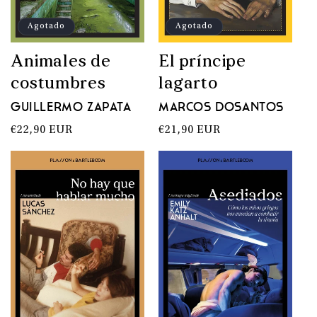
Agotado
Agotado
El príncipe
Animales de
lagarto
costumbres
Marcos Dosantos
Guillermo Zapata
Precio
€21,90 EUR
Precio
€22,90 EUR
habitual
habitual