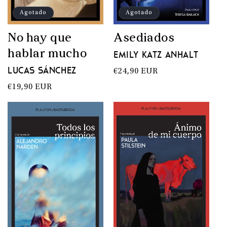
Agotado
Agotado
No hay que
Asediados
hablar mucho
Emily Katz Anhalt
Lucas Sánchez
Precio
€24,90 EUR
habitual
Precio
€19,90 EUR
habitual