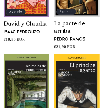
:
Agotado
Agotado
La parte de
David y Claudia
arriba
Isaac Pedrouzo
Pedro Ramos
Precio
€19,90 EUR
habitual
Precio
€21,90 EUR
habitual